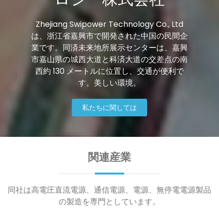
Zhejiang Swipower Technology Co., Ltd
は、浙江省嘉興市で開発された中国の民間企
業です。同済未来地所展示センターは、嘉興
市嘉山県の城西大道と科済大道の交差点の南
西約 130 メートルに位置し、交通が便利で
す。美しい環境。
私たちに関しては
関連産業
同社は高電圧直流電源、通信電源、電源、無停電電源製品
の製造を専門としています。