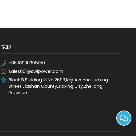
接触
+86 18930395150
sales001@swipower.com
Block B,Building 13,No.2699,Keji Avenue,Luoxing
Street,Jiashan County,Jiaxing City,Zhejiang
Province