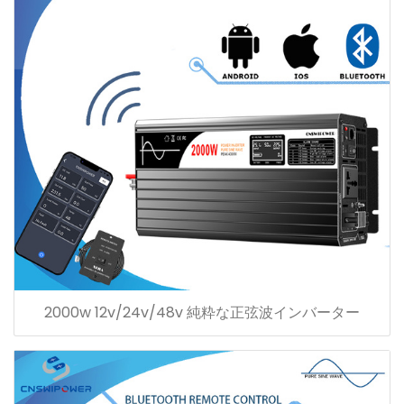
2000w 12v/24v/48v 純粋な正弦波インバーター