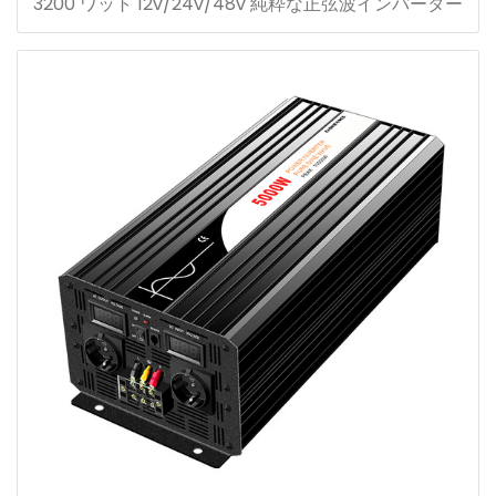
3200 ワット 12v/24v/48v 純粋な正弦波インバーター