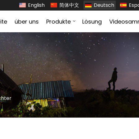
English
简体中文
Deutsch
Esp
ite
über uns
Produkte
Lösung
Videosam
chter