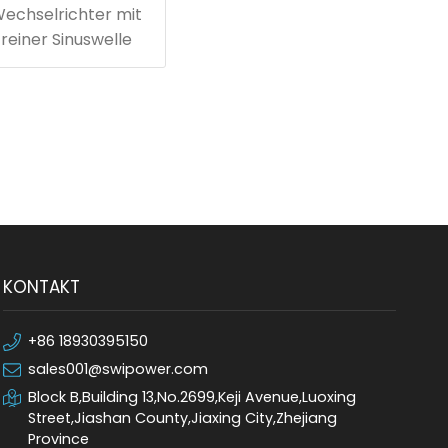
echselrichter mit
reiner Sinuswelle
KONTAKT
+86 18930395150
sales001@swipower.com
Block B,Building 13,No.2699,Keji Avenue,Luoxing
Street,Jiashan County,Jiaxing City,Zhejiang
Province