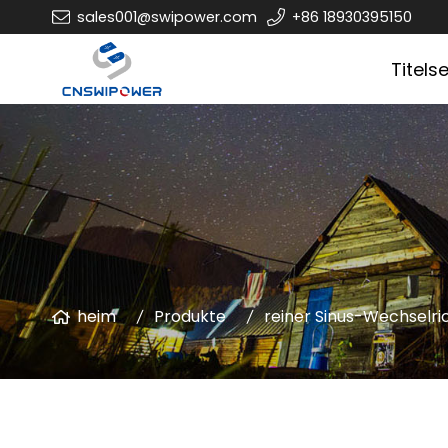
sales001@swipower.com
+86 18930395150
Titelse
heim
Produkte
reiner Sinus-Wechselri