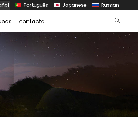
añol
Português
Japanese
Russian
deos
contacto