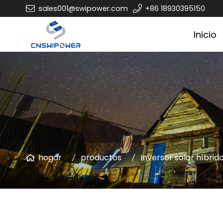
sales001@swipower.com
+86 18930395150
Inicio
hogar
productos
Inversor solar híbrid